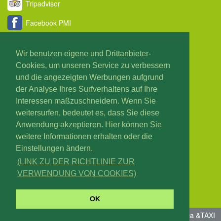
Tripadvisor
Facebook PMI
Youtube
Wir benutzen eigene und Drittanbieter-
Twitter
Cookies, um unseren Service zu verbessern
und die angezeigten Werbungen aufgrund
Taxi PMI Blog
der Analyse Ihres Surfverhaltens auf Ihre
Über uns
Interessen maßzuschneidern. Wenn Sie
weitersurfen, bedeutet es, dass Sie diese
Allgemeine Bedingungen
Anwendung akzeptieren. Hier können Sie
weitere Informationen erhalten oder die
Rechtlicher Hinweis
Einstellungen ändern.
(LINK ZU DER RICHTLINIE ZUR
VERWENDUNG VON COOKIES)
OK
© taxipmi.com – Taxi Mallorca - Flughafentransfers Mallorca &TAXI