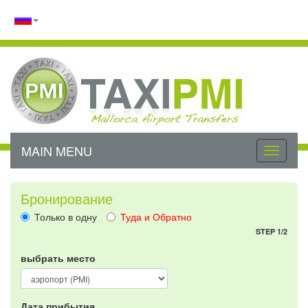
MAIN MENU
Toggle
navigati
Бронирование
Только в одну
Туда и Обратно
STEP 1/2
выбрать место
Дата прибытия