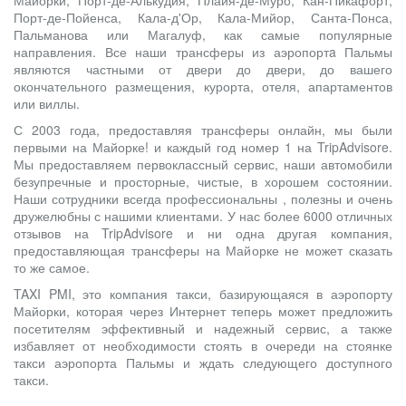
Порт-де-Пойенса, Кала-д'Ор, Кала-Мийор, Санта-Понса,
Пальманова или Магалуф, как самые популярные
направления. Все наши трансферы из аэропортa Пальмы
являются частными от двери до двери, до вашего
окончательного размещения, курорта, отеля, апартаментов
или виллы.
С 2003 года, предоставляя трансферы онлайн, мы были
первыми на Майорке! и каждый год номер 1 на TripAdvisore.
Мы предоставляем первоклассный сервис, наши автомобили
безупречные и просторные, чистые, в хорошем состоянии.
Наши сотрудники всегда профессиональны , полезны и очень
дружелюбны с нашими клиентами. У нас более 6000 отличных
отзывов на TripAdvisore и ни одна другая компания,
предоставляющая трансферы на Майорке не может сказать
то же самое.
TAXI PMI, это компания такси, базирующаяся в аэропорту
Майорки, которая через Интернет теперь может предложить
посетителям эффективный и надежный сервис, а также
избавляет от необходимости стоять в очереди на стоянке
такси аэропорта Пальмы и ждать следующего доступного
такси.