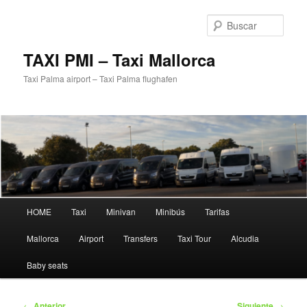
Ir
al
Busc
contenido
principal
TAXI PMI – Taxi Mallorca
Taxi Palma airport – Taxi Palma flughafen
Menú
HOME
Taxi
Minivan
Minibús
Tarifas
principal
Mallorca
Airport
Transfers
Taxi Tour
Alcudia
Baby seats
Navegación
←
Anterior
Siguiente
→