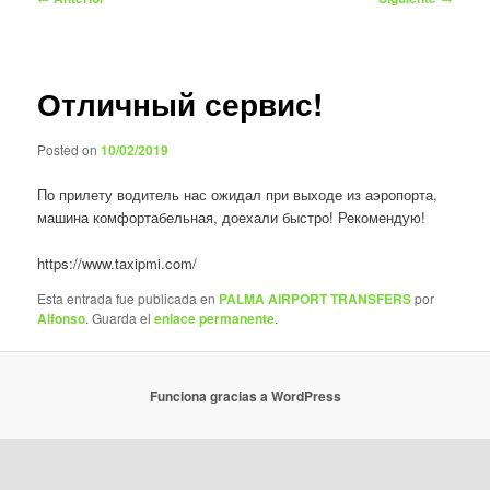
de
entradas
Отличный сервис!
Posted on
10/02/2019
По прилету водитель нас ожидал при выходе из аэропорта,
машина комфортабельная, доехали быстро! Рекомендую!
https://www.taxipmi.com/
Esta entrada fue publicada en
PALMA AIRPORT TRANSFERS
por
Alfonso
. Guarda el
enlace permanente
.
Funciona gracias a WordPress