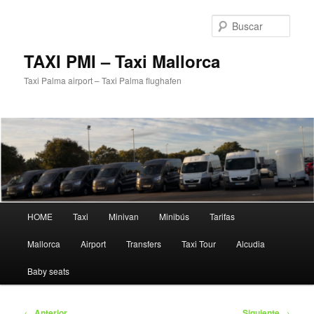
Ir
al
Busc
contenido
principal
TAXI PMI – Taxi Mallorca
Taxi Palma airport – Taxi Palma flughafen
Menú
HOME
Taxi
Minivan
Minibús
Tarifas
principal
Mallorca
Airport
Transfers
Taxi Tour
Alcudia
Baby seats
Navegación
←
Anterior
Siguiente
→