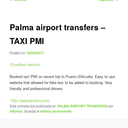
de
entradas
Palma airport transfers –
TAXI PMI
Posted on
16/04/2017
“
Excellent service
”
Booked taxi PMI on recent trip to Puerto d’Alcudia. Easy to use
website that allowed for bike box to be added to booking. Very
friendly and professional drivers.
http://www.taxipmi.com
Esta entrada fue publicada en
PALMA AIRPORT TRANSFERS
por
Alfonso
. Guarda el
enlace permanente
.