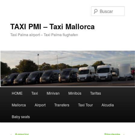
Ir
al
Busc
contenido
principal
TAXI PMI – Taxi Mallorca
Taxi Palma airport – Taxi Palma flughafen
Menú
HOME
Taxi
Minivan
Minibús
Tarifas
principal
Mallorca
Airport
Transfers
Taxi Tour
Alcudia
Baby seats
Navegación
←
Anterior
Siguiente
→