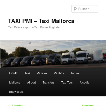
Ir
al
Busc
contenido
principal
TAXI PMI – Taxi Mallorca
Taxi Palma airport – Taxi Palma flughafen
Menú
HOME
Taxi
Minivan
Minibús
Tarifas
principal
Mallorca
Airport
Transfers
Taxi Tour
Alcudia
Baby seats
Navegación
←
Anterior
Siguiente
→