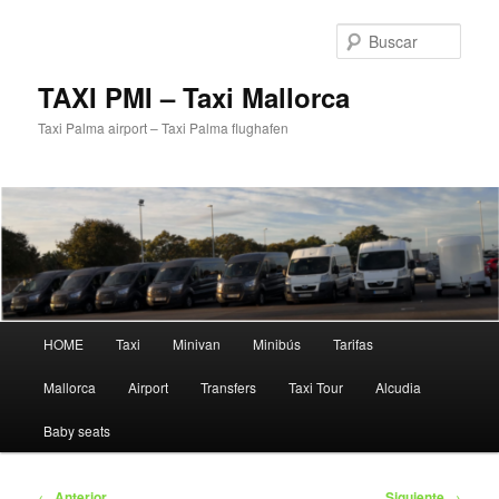
Ir
al
Busc
contenido
principal
TAXI PMI – Taxi Mallorca
Taxi Palma airport – Taxi Palma flughafen
Menú
HOME
Taxi
Minivan
Minibús
Tarifas
principal
Mallorca
Airport
Transfers
Taxi Tour
Alcudia
Baby seats
Navegación
←
Anterior
Siguiente
→