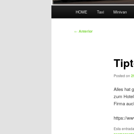
Menú
HOME
Taxi
Minivan
principal
Navegación
←
Anterior
de
entradas
Tip
Posted on
2
Alles hat 
zum Hotel
Firma auc
https://w
Esta entrad