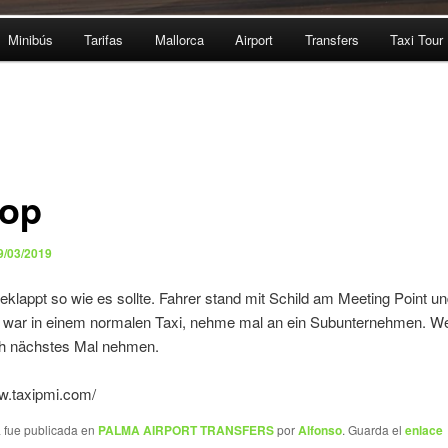
Minibús
Tarifas
Mallorca
Airport
Transfers
Taxi Tour
top
9/03/2019
geklappt so wie es sollte. Fahrer stand mit Schild am Meeting Point un
 war in einem normalen Taxi, nehme mal an ein Subunternehmen. We
h nächstes Mal nehmen.
ww.taxipmi.com/
a fue publicada en
PALMA AIRPORT TRANSFERS
por
Alfonso
. Guarda el
enlace
.