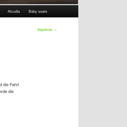
Alcudia
Baby seats
Siguiente
→
d die Fahrt
rde die