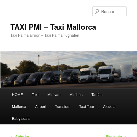
Ir
al
Busc
contenido
principal
TAXI PMI – Taxi Mallorca
Taxi Palma airport – Taxi Palma flughafen
Menú
HOME
Taxi
Minivan
Minibús
Tarifas
principal
Mallorca
Airport
Transfers
Taxi Tour
Alcudia
Baby seats
Navegación
←
Anterior
Siguiente
→