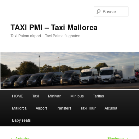
Ir
al
Busc
contenido
principal
TAXI PMI – Taxi Mallorca
Taxi Palma airport – Taxi Palma flughafen
Menú
HOME
Taxi
Minivan
Minibús
Tarifas
principal
Mallorca
Airport
Transfers
Taxi Tour
Alcudia
Baby seats
Navegación
←
Anterior
Siguiente
→