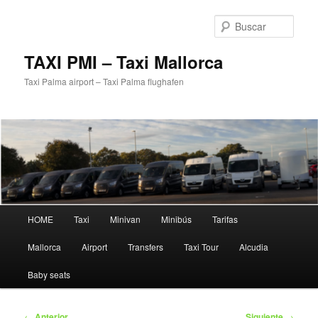
Ir
al
Busc
contenido
principal
TAXI PMI – Taxi Mallorca
Taxi Palma airport – Taxi Palma flughafen
Menú
HOME
Taxi
Minivan
Minibús
Tarifas
principal
Mallorca
Airport
Transfers
Taxi Tour
Alcudia
Baby seats
Navegación
←
Anterior
Siguiente
→